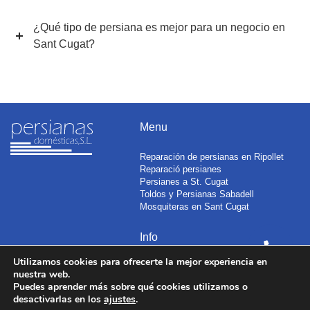
¿Qué tipo de persiana es mejor para un negocio en
Sant Cugat?
Menu
Reparación de persianas en Ripollet
Reparació persianes
Persianes a St. Cugat
Toldos y Persianas Sabadell
Mosquiteras en Sant Cugat
Info
Utilizamos cookies para ofrecerte la mejor experiencia en
Aviso legal
nuestra web.
Política de Privacidad
Puedes aprender más sobre qué cookies utilizamos o
Política de Cookies
desactivarlas en los
ajustes
.