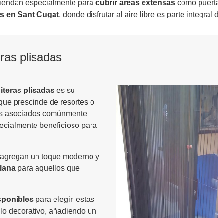
iendan especialmente para
cubrir áreas extensas
como puerta
es en Sant Cugat
, donde disfrutar al aire libre es parte integral d
ras plisadas
iteras plisadas
es su
que prescinde de resortes o
ros asociados comúnmente
pecialmente beneficioso para
agregan un toque moderno y
plana
para aquellos que
sponibles
para elegir, estas
lo decorativo, añadiendo un