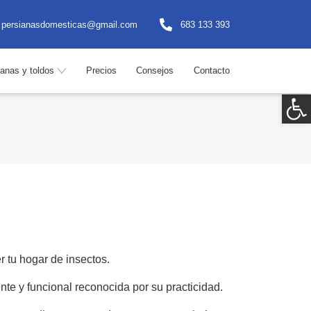
persianasdomesticas@gmail.com
683 133 393
ianas y toldos
Precios
Consejos
Contacto
Ab
 tu hogar de insectos.
te y funcional reconocida por su practicidad.