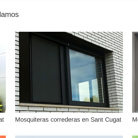
alamos
at
Mosquiteras correderas en Sant Cugat
Mo