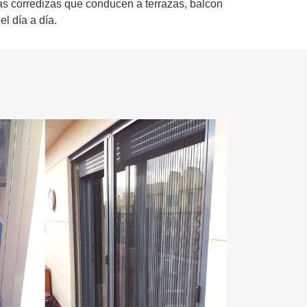
s corredizas que conducen a terrazas, balcon
el día a día.